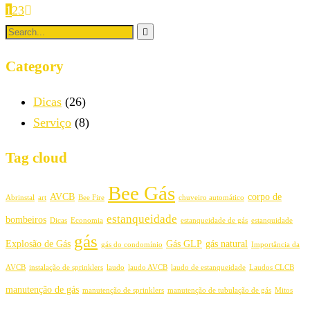
1
2
3
Category
Dicas
(26)
Serviço
(8)
Tag cloud
Bee Gás
AVCB
corpo de
Abrinstal
art
Bee Fire
chuveiro automático
estanqueidade
bombeiros
Dicas
Economia
estanqueidade de gás
estanquidade
gás
Explosão de Gás
Gás GLP
gás natural
gás do condomínio
Importância da
AVCB
instalação de sprinklers
laudo
laudo AVCB
laudo de estanqueidade
Laudos CLCB
manutenção de gás
manutenção de sprinklers
manutenção de tubulação de gás
Mitos