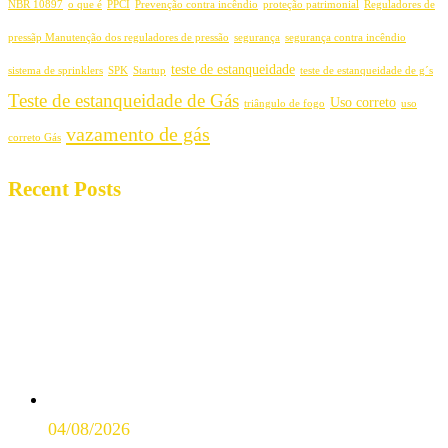
NBR 10897
o que é
PPCI
Prevenção contra incêndio
proteção patrimonial
Reguladores de
pressãp Manutenção dos reguladores de pressão
segurança
segurança contra incêndio
teste de estanqueidade
sistema de sprinklers
SPK
Startup
teste de estanqueidade de g´s
Teste de estanqueidade de Gás
Uso correto
triângulo de fogo
uso
vazamento de gás
correto Gás
Recent Posts
04/08/2026