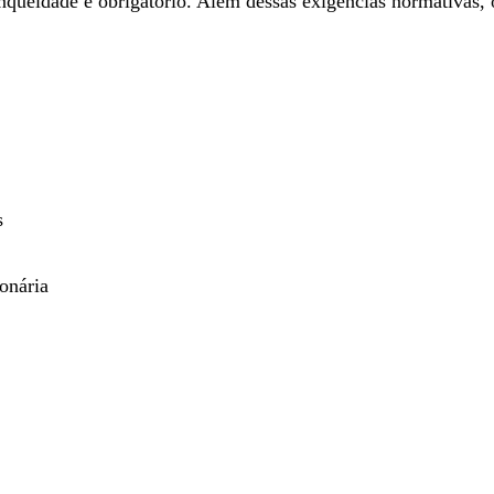
queidade é obrigatório. Além dessas exigências normativas
s
onária