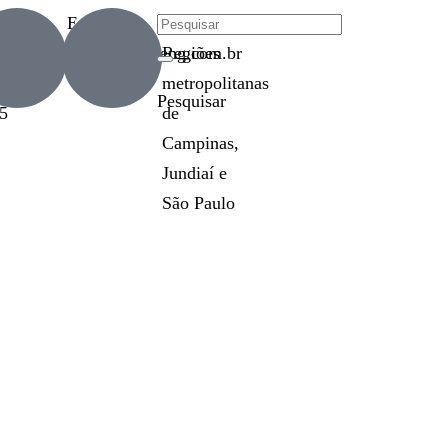
efone
E-mail
Atendimento
0
beeeng@beeeng.com.br
Regiões
metropolitanas
Pesquisar
5
de
Campinas,
Jundiaí e
São Paulo