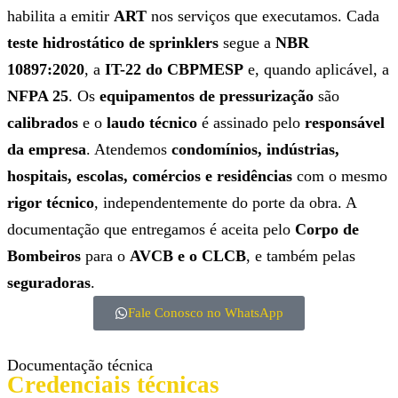
habilita a emitir
ART
nos serviços que executamos. Cada
teste hidrostático de sprinklers
segue a
NBR
10897:2020
, a
IT-22 do CBPMESP
e, quando aplicável, a
NFPA 25
. Os
equipamentos de pressurização
são
calibrados
e o
laudo técnico
é assinado pelo
responsável
da empresa
. Atendemos
condomínios, indústrias,
hospitais, escolas, comércios e residências
com o mesmo
rigor técnico
, independentemente do porte da obra. A
documentação que entregamos é aceita pelo
Corpo de
Bombeiros
para o
AVCB e o CLCB
, e também pelas
seguradoras
.
Fale Conosco no WhatsApp
Documentação técnica
Credenciais técnicas