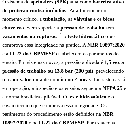
O sistema de
sprinklers (SPK)
atua como
barreira ativa
de proteção contra incêndios
. Para funcionar no
momento crítico, a
tubulação
, as
válvulas
e os
bicos
chuveiro
devem suportar a
pressão de trabalho
sem
vazamentos ou rupturas
. É o
teste hidrostático
que
comprova essa integridade na prática. A
NBR 10897:2020
e a
IT-22 do CBPMESP
estabelecem os parâmetros do
ensaio. Em sistemas novos, a pressão aplicada é
1,5 vez a
pressão de trabalho ou 13,8 bar (200 psi)
, prevalecendo
o maior valor, durante no mínimo
2 horas
. Em sistemas já
em operação, a inspeção e os ensaios seguem a
NFPA 25
e
a norma brasileira aplicável. O
teste hidrostático
é o
ensaio técnico que comprova essa integridade. Os
parâmetros do procedimento estão definidos na
NBR
10897:2020
e na
IT-22 do CBPMESP
. Para sistemas