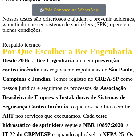
Fale Conosco no WhatsApp
Nossos testes são criteriosos e ajudam a prevenir acidentes,
garantindo que seu sistema de sprinklers (SPK) opere em
plenas condições.
Respaldo técnico
Por Que Escolher a Bee Engenharia
Desde 2016
, a
Bee Engenharia
atua em
prevenção
contra incêndio
nas regiões metropolitanas de
São Paulo,
Campinas e Jundiaí
. Temos registro no
CREA-SP
como
pessoa jurídica e seguimos os processos da
Associação
Brasileira de Empresas Instaladoras de Sistemas de
Segurança Contra Incêndio
, o que nos habilita a emitir
ART
nos serviços que executamos. Cada
teste
hidrostático de sprinklers
segue a
NBR 10897:2020
, a
IT-22 do CBPMESP
e, quando aplicável, a
NFPA 25
. Os