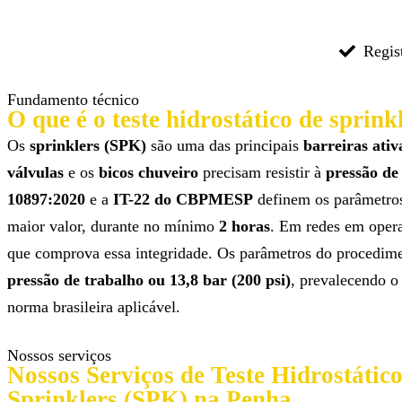
Regi
Fundamento técnico
O que é o teste hidrostático de sprin
Os
sprinklers (SPK)
são uma das principais
barreiras ati
válvulas
e os
bicos chuveiro
precisam resistir à
pressão de
10897:2020
e a
IT-22 do CBPMESP
definem os parâmetros
maior valor, durante no mínimo
2 horas
. Em redes em opera
que comprova essa integridade. Os parâmetros do procedime
pressão de trabalho ou 13,8 bar (200 psi)
, prevalecendo o
norma brasileira aplicável.
Nossos serviços
Nossos Serviços de Teste Hidrostático
Sprinklers (SPK) na Penha