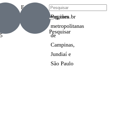
efone
E-mail
Atendimento
0
beeeng@beeeng.com.br
Regiões
metropolitanas
Pesquisar
5
de
Campinas,
Jundiaí e
São Paulo