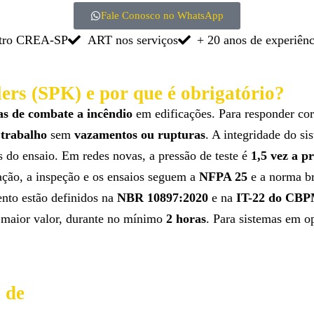
Fale Conosco no WhatsApp
stro CREA-SP
ART nos serviços
+ 20 anos de experiênc
klers (SPK) e por que é obrigatório?
vas de combate a incêndio
em edificações. Para responder co
 trabalho
sem
vazamentos ou rupturas
. A integridade do s
 do ensaio. Em redes novas, a pressão de teste é
1,5 vez a p
ção, a inspeção e os ensaios seguem a
NFPA 25
e a norma br
nto estão definidos na
NBR 10897:2020
e na
IT-22 do CB
 maior valor, durante no mínimo
2 horas
. Para sistemas em o
 de