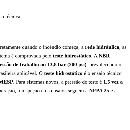
ia técnica
rretamente quando o incêndio começa, a
rede hidráulica
, as
istema é comprovada pelo
teste hidrostático
. A
NBR
ressão de trabalho ou 13,8 bar (200 psi)
, prevalecendo o
asileira aplicável. O
teste hidrostático
é o ensaio técnico
PMESP
. Para sistemas novos, a pressão de teste é
1,5 vez a
peração, a inspeção e os ensaios seguem a
NFPA 25
e a