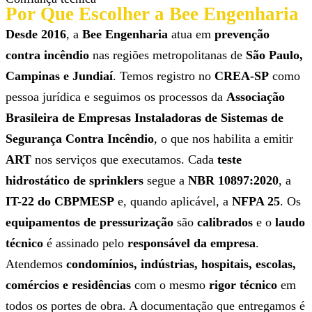
Por Que Escolher a Bee Engenharia
Desde 2016
, a
Bee Engenharia
atua em
prevenção
contra incêndio
nas regiões metropolitanas de
São Paulo,
Campinas e Jundiaí
. Temos registro no
CREA-SP
como
pessoa jurídica e seguimos os processos da
Associação
Brasileira de Empresas Instaladoras de Sistemas de
Segurança Contra Incêndio
, o que nos habilita a emitir
ART
nos serviços que executamos. Cada
teste
hidrostático de sprinklers
segue a
NBR 10897:2020
, a
IT-22 do CBPMESP
e, quando aplicável, a
NFPA 25
. Os
equipamentos de pressurização
são
calibrados
e o
laudo
técnico
é assinado pelo
responsável da empresa
.
Atendemos
condomínios, indústrias, hospitais, escolas,
comércios e residências
com o mesmo
rigor técnico
em
todos os portes de obra. A documentação que entregamos é