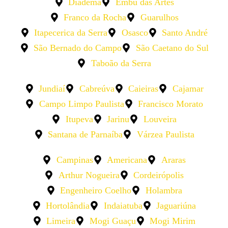
Diadema
Embu das Artes
Franco da Rocha
Guarulhos
Itapecerica da Serra
Osasco
Santo André
São Bernado do Campo
São Caetano do Sul
Taboão da Serra
Jundiaí
Cabreúva
Caieiras
Cajamar
Campo Limpo Paulista
Francisco Morato
Itupeva
Jarinu
Louveira
Santana de Parnaíba
Várzea Paulista
Campinas
Americana
Araras
Arthur Nogueira
Cordeirópolis
Engenheiro Coelho
Holambra
Hortolândia
Indaiatuba
Jaguariúna
Limeira
Mogi Guaçu
Mogi Mirim