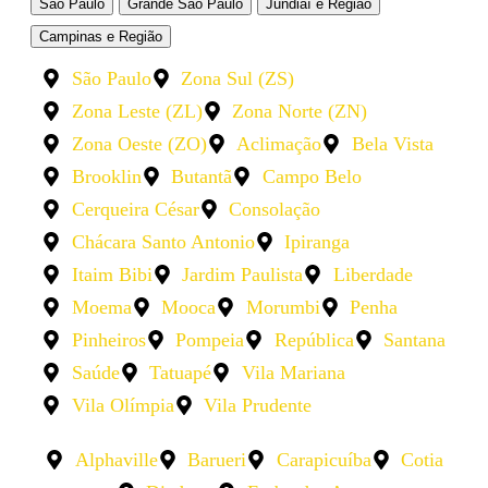
São Paulo
Grande São Paulo
Jundiaí e Região
Campinas e Região
São Paulo
Zona Sul (ZS)
Zona Leste (ZL)
Zona Norte (ZN)
Zona Oeste (ZO)
Aclimação
Bela Vista
Brooklin
Butantã
Campo Belo
Cerqueira César
Consolação
Chácara Santo Antonio
Ipiranga
Itaim Bibi
Jardim Paulista
Liberdade
Moema
Mooca
Morumbi
Penha
Pinheiros
Pompeia
República
Santana
Saúde
Tatuapé
Vila Mariana
Vila Olímpia
Vila Prudente
Alphaville
Barueri
Carapicuíba
Cotia