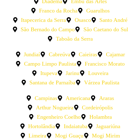
Diadema
Embu das Artes
Franco da Rocha
Guarulhos
Itapecerica da Serra
Osasco
Santo André
São Bernado do Campo
São Caetano do Sul
Taboão da Serra
Jundiaí
Cabreúva
Caieiras
Cajamar
Campo Limpo Paulista
Francisco Morato
Itupeva
Jarinu
Louveira
Santana de Parnaíba
Várzea Paulista
Campinas
Americana
Araras
Arthur Nogueira
Cordeirópolis
Engenheiro Coelho
Holambra
Hortolândia
Indaiatuba
Jaguariúna
Limeira
Mogi Guaçu
Mogi Mirim