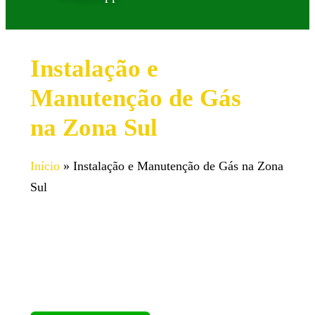
Instalação e
Manutenção de Gás
na Zona Sul
Início
»
Instalação e Manutenção de Gás na Zona
Sul
Serviço especializado de instalação e manutenção
de gás na Zona Sul.
Equipe qualificada para garantir a segurança e
eficiência do seu sistema de gás Natural ou GLP.