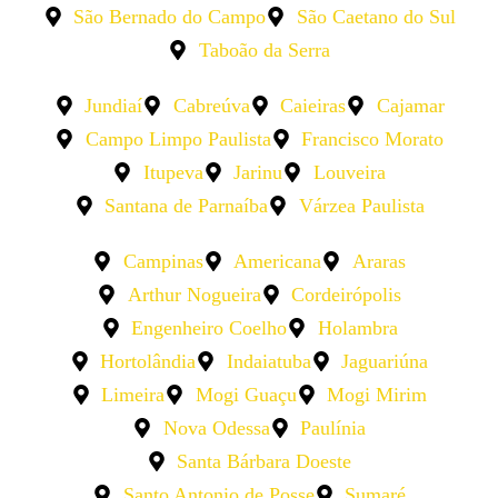
São Bernado do Campo
São Caetano do Sul
Taboão da Serra
Jundiaí
Cabreúva
Caieiras
Cajamar
Campo Limpo Paulista
Francisco Morato
Itupeva
Jarinu
Louveira
Santana de Parnaíba
Várzea Paulista
Campinas
Americana
Araras
Arthur Nogueira
Cordeirópolis
Engenheiro Coelho
Holambra
Hortolândia
Indaiatuba
Jaguariúna
Limeira
Mogi Guaçu
Mogi Mirim
Nova Odessa
Paulínia
Santa Bárbara Doeste
Santo Antonio de Posse
Sumaré