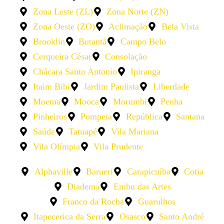
Zona Leste (ZL)
Zona Norte (ZN)
Zona Oeste (ZO)
Aclimação
Bela Vista
Brooklin
Butantã
Campo Belo
Cerqueira César
Consolação
Chácara Santo Antonio
Ipiranga
Itaim Bibi
Jardim Paulista
Liberdade
Moema
Mooca
Morumbi
Penha
Pinheiros
Pompeia
República
Santana
Saúde
Tatuapé
Vila Mariana
Vila Olímpia
Vila Prudente
Alphaville
Barueri
Carapicuíba
Cotia
Diadema
Embu das Artes
Franco da Rocha
Guarulhos
Itapecerica da Serra
Osasco
Santo André