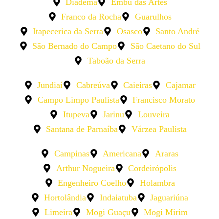
Diadema
Embu das Artes
Franco da Rocha
Guarulhos
Itapecerica da Serra
Osasco
Santo André
São Bernado do Campo
São Caetano do Sul
Taboão da Serra
Jundiaí
Cabreúva
Caieiras
Cajamar
Campo Limpo Paulista
Francisco Morato
Itupeva
Jarinu
Louveira
Santana de Parnaíba
Várzea Paulista
Campinas
Americana
Araras
Arthur Nogueira
Cordeirópolis
Engenheiro Coelho
Holambra
Hortolândia
Indaiatuba
Jaguariúna
Limeira
Mogi Guaçu
Mogi Mirim