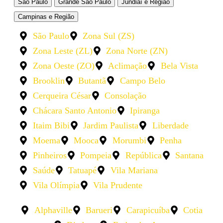
São Paulo
Grande São Paulo
Jundiaí e Região
Campinas e Região
São Paulo
Zona Sul (ZS)
Zona Leste (ZL)
Zona Norte (ZN)
Zona Oeste (ZO)
Aclimação
Bela Vista
Brooklin
Butantã
Campo Belo
Cerqueira César
Consolação
Chácara Santo Antonio
Ipiranga
Itaim Bibi
Jardim Paulista
Liberdade
Moema
Mooca
Morumbi
Penha
Pinheiros
Pompeia
República
Santana
Saúde
Tatuapé
Vila Mariana
Vila Olímpia
Vila Prudente
Alphaville
Barueri
Carapicuíba
Cotia