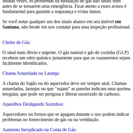
Muitas vezes, os problemas na tubulação de gás dão sinais sutis
antes de se tornarem uma emergência. Ficar atento a esses avisos é
fundamental para garantir a segurança e evitar danos.
Se você notar qualquer um dos sinais abaixo em seu imóvel
em
Santana
, não hesite em nos contatar para uma inspeção profissional.
Cheiro de Gás:
O sinal mais óbvio e urgente. O gás natural e gás de cozinha (GLP)
recebem um odor químico justamente para que os vazamentos sejam
facilmente identificados.
Chama Amarelada ou Laranja:
A chama do fogão ou do aquecedor deve ser sempre azul. Chamas
amareladas, laranjas ou que "sujam" as panelas indicam uma queima
irregular, que pode ser perigosa e liberar monóxido de carbono.
Aparelhos Desligando Sozinhos:
Aquecedores ou fornos que se apagam durante o uso podem indicar
problemas no fornecimento de gás ou na ventilação.
Aumento Inexplicado na Conta de Gás: