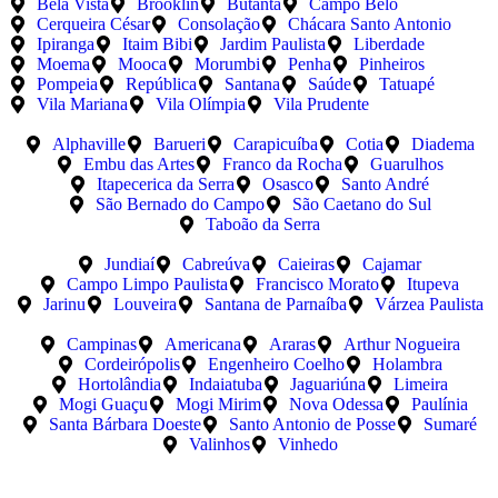
Bela Vista
Brooklin
Butantã
Campo Belo
Cerqueira César
Consolação
Chácara Santo Antonio
Ipiranga
Itaim Bibi
Jardim Paulista
Liberdade
Moema
Mooca
Morumbi
Penha
Pinheiros
Pompeia
República
Santana
Saúde
Tatuapé
Vila Mariana
Vila Olímpia
Vila Prudente
Alphaville
Barueri
Carapicuíba
Cotia
Diadema
Embu das Artes
Franco da Rocha
Guarulhos
Itapecerica da Serra
Osasco
Santo André
São Bernado do Campo
São Caetano do Sul
Taboão da Serra
Jundiaí
Cabreúva
Caieiras
Cajamar
Campo Limpo Paulista
Francisco Morato
Itupeva
Jarinu
Louveira
Santana de Parnaíba
Várzea Paulista
Campinas
Americana
Araras
Arthur Nogueira
Cordeirópolis
Engenheiro Coelho
Holambra
Hortolândia
Indaiatuba
Jaguariúna
Limeira
Mogi Guaçu
Mogi Mirim
Nova Odessa
Paulínia
Santa Bárbara Doeste
Santo Antonio de Posse
Sumaré
Valinhos
Vinhedo