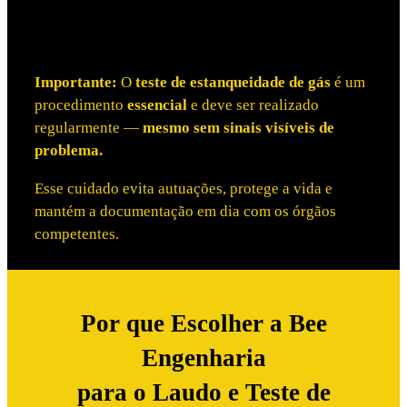
Importante:
O
teste de estanqueidade de gás
é um
procedimento
essencial
e deve ser realizado
regularmente —
mesmo sem sinais visíveis de
problema.
Esse cuidado evita autuações, protege a vida e
mantém a documentação em dia com os órgãos
competentes.
Por que Escolher a Bee
Engenharia
para o Laudo e Teste de